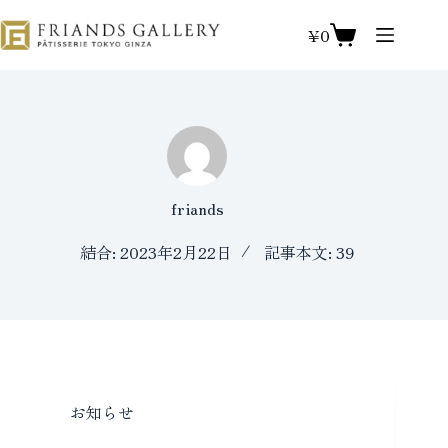
コ
ン
¥
0
シ
テ
ョ
ン
ッ
ツ
ピ
へ
ン
ス
グ
キ
カ
ッ
friands
ー
プ
ト
結合: 2023年2月22日
記事本文: 39
お知らせ