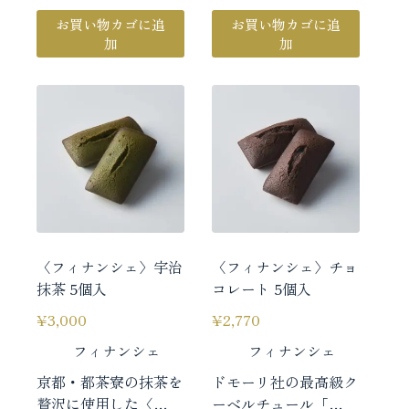
お買い物カゴに追
お買い物カゴに追
加
加
〈フィナンシェ〉宇治
〈フィナンシェ〉チョ
抹茶 5個入
コレート 5個入
¥
3,000
¥
2,770
フィナンシェ
フィナンシェ
京都・都茶寮の抹茶を
ドモーリ社の最高級ク
贅沢に使用した〈…
ーベルチュール「…