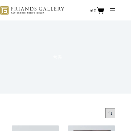
コ
ン
¥
0
シ
テ
ョ
ン
ッ
ツ
ピ
へ
ン
ス
グ
キ
カ
常温
ッ
ー
プ
ト